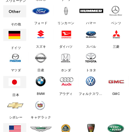
スウェーデン
フォード
リンカーン
ハマー
ベンツ
その他
スズキ
ダイハツ
スバル
三菱
ドイツ
マツダ
日産
ホンダ
トヨタ
BMW
アウディ
フォルクスワーゲン
GMC
日本
シボレー
キャデラック