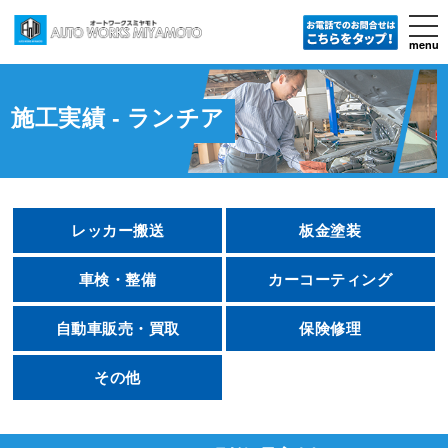
tog
nav
menu
Skip
to
main
content
施工実績 - ランチア
レッカー搬送
板金塗装
車検・整備
カーコーティング
自動車販売・買取
保険修理
その他