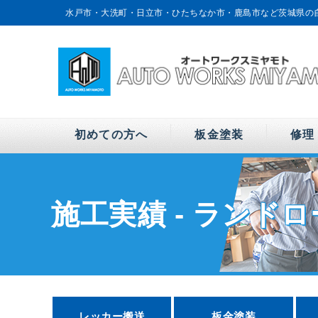
水戸市・大洗町・日立市・ひたちなか市・鹿島市など茨城県の
ワークスミヤモトへ！
初めての方へ
板金塗装
修理
施工実績 - ランド
レッカー搬送
板金塗装