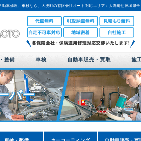
自動車修理、車検なら、大洗町の有限会社オート
対応エリア：大洗町他茨城県全
域対応
・整備
車検
自動車販売・買取
施
ローバー
車検・整備
カーコーティング
自動車販売・買