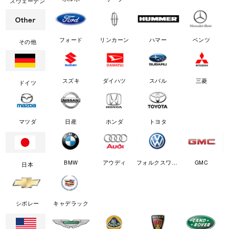
スウェーデン
フォード
リンカーン
ハマー
ベンツ
その他
スズキ
ダイハツ
スバル
三菱
ドイツ
マツダ
日産
ホンダ
トヨタ
BMW
アウディ
フォルクスワーゲン
GMC
日本
シボレー
キャデラック