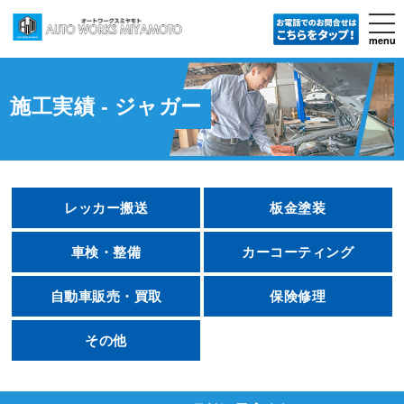
tog
nav
menu
Skip
to
main
content
施工実績 - ジャガー
レッカー搬送
板金塗装
車検・整備
カーコーティング
自動車販売・買取
保険修理
その他