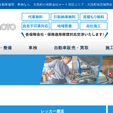
自動車修理、車検なら、大洗町の有限会社オート
対応エリア：大洗町他茨城県全
域対応
・整備
車検
自動車販売・買取
施
レッカー搬送