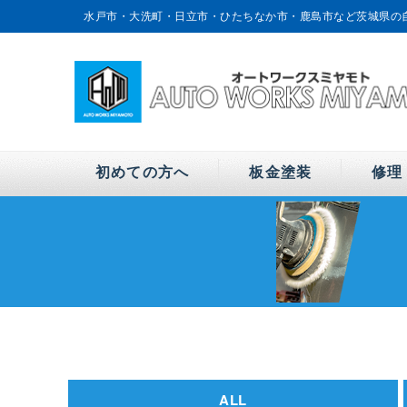
水戸市・大洗町・日立市・ひたちなか市・鹿島市など茨城県の
ワークスミヤモトへ！
初めての方へ
板金塗装
修理
ALL